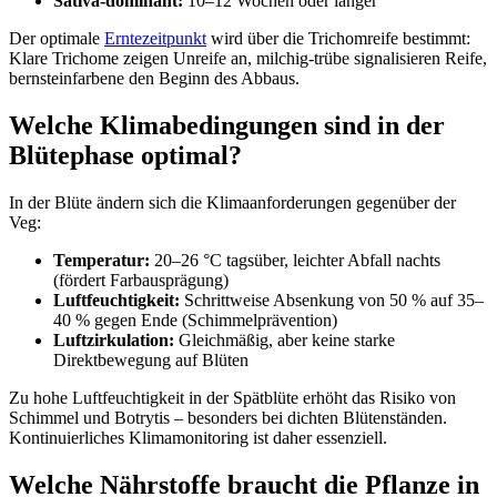
Sativa-dominant:
10–12 Wochen oder länger
Der optimale
Erntezeitpunkt
wird über die Trichomreife bestimmt:
Klare Trichome zeigen Unreife an, milchig-trübe signalisieren Reife,
bernsteinfarbene den Beginn des Abbaus.
Welche Klimabedingungen sind in der
Blütephase optimal?
In der Blüte ändern sich die Klimaanforderungen gegenüber der
Veg:
Temperatur:
20–26 °C tagsüber, leichter Abfall nachts
(fördert Farbausprägung)
Luftfeuchtigkeit:
Schrittweise Absenkung von 50 % auf 35–
40 % gegen Ende (Schimmelprävention)
Luftzirkulation:
Gleichmäßig, aber keine starke
Direktbewegung auf Blüten
Zu hohe Luftfeuchtigkeit in der Spätblüte erhöht das Risiko von
Schimmel und Botrytis – besonders bei dichten Blütenständen.
Kontinuierliches Klimamonitoring ist daher essenziell.
Welche Nährstoffe braucht die Pflanze in