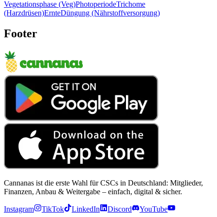
Vegetationsphase (Veg)
Photoperiode
Trichome
(Harzdrüsen)
Ernte
Düngung (Nährstoffversorgung)
Footer
Cannanas ist die erste Wahl für CSCs in Deutschland: Mitglieder,
Finanzen, Anbau & Weitergabe – einfach, digital & sicher.
Instagram
TikTok
LinkedIn
Discord
YouTube