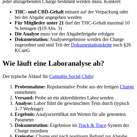
jeder abzugebenden Charge bestimmt werden muss. Konkret:
THC- und CBD-Gehalt
müssen auf der Verpackung oder
bei der Abgabe angegeben werden
Für Mitglieder unter 21
darf der THC-Gehalt maximal 10
% betragen (§19 Abs. 3)
Die Analyse
muss vor der Abgabefreigabe erfolgen
Dokumentation:
Analyseergebnisse werden der Charge
zugeordnet und sind Teil der
Dokumentationskette
nach §26
KCanG
Wie läuft eine Laboranalyse ab?
Der typische Ablauf für
Cannabis Social Clubs
:
Probennahme:
Repräsentative Probe aus der fertigen
Charge
entnehmen
Versand:
Probe an ein akkreditiertes Labor senden
Analyse:
Labor führt die gewünschten Tests durch (typisch
3–7 Werktage)
Ergebnis:
Analysezertifikat mit Werten für alle getesteten
Parameter
Dokumentation:
Ergebnisse im
Track & Trace
-System der
Charge zuordnen
Freigabe:
Charge erst nach positivem Befund zur Abgabe