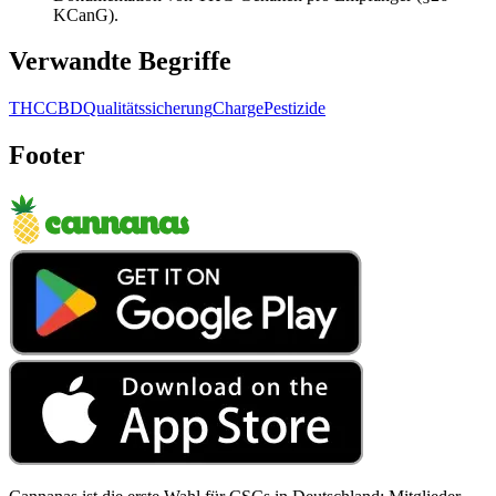
KCanG).
Verwandte Begriffe
THC
CBD
Qualitätssicherung
Charge
Pestizide
Footer