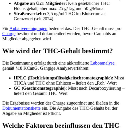
Abgabe an Ü21-Mitglieder:
Kein gesetzlicher THC-
Höchstgehalt, aber max. 25 g/Tag und 50 g/Monat
Straßenverkehr:
3,5 ng/ml THC im Blutserum als
Grenzwert (seit 2024)
Für
Anbauvereinigungen
bedeutet das: Der THC-Gehalt muss pro
Charge
bestimmt und dokumentiert werden, bevor Cannabis an
Mitglieder abgegeben wird.
Wie wird der THC-Gehalt bestimmt?
Die Bestimmung erfolgt durch eine akkreditierte
Laboranalyse
gemäß §18 KCanG. Gängige Analyseverfahren:
HPLC (Hochleistungsflüssigkeitschromatographie):
Misst
THCA und THC ohne Erhitzen – liefert den „Roh"-Wert
GC (Gaschromatographie):
Misst nach Decarboxylierung –
liefert den Gesamt-THC-Wert
Die Ergebnisse werden der Charge zugeordnet und fließen in die
Dokumentationskette
ein. Die Angabe des THC-Gehalts bei der
Abgabe an Mitglieder ist Pflicht.
Welche Faktoren beeinflussen den THC-