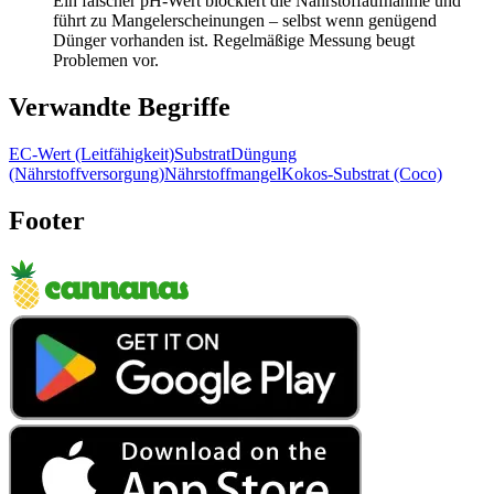
Ein falscher pH-Wert blockiert die Nährstoffaufnahme und
führt zu Mangelerscheinungen – selbst wenn genügend
Dünger vorhanden ist. Regelmäßige Messung beugt
Problemen vor.
Verwandte Begriffe
EC-Wert (Leitfähigkeit)
Substrat
Düngung
(Nährstoffversorgung)
Nährstoffmangel
Kokos-Substrat (Coco)
Footer