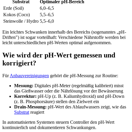
Substrat
Optimaler pH-Bereich
Erde (Soil)
6,0–6,5
Kokos (Coco)
5,5–6,5
Steinwolle / Hydro
5,5–6,0
Ein leichtes Schwanken innerhalb des Bereichs (sogenanntes „pH-
Driften") ist sogar vorteilhaft: Verschiedene Nährstoffe werden bei
leicht unterschiedlichen pH-Werten optimal aufgenommen.
Wie wird der pH-Wert gemessen und
korrigiert?
Für
Anbauvereinigungen
gehört die pH-Messung zur Routine:
Messung:
Digitales pH-Meter (regelmäßig kalibriert) misst
das Gießwasser oder die Nährlösung vor der Bewässerung
Korrektur:
pH-Up (z. B. Kaliumhydroxid) und pH-Down
(z. B. Phosphorsäure) stellen den Zielwert ein
Drain-Messung:
pH-Wert des Ablaufwassers zeigt, wie das
Substrat
reagiert
In automatisierten Systemen steuern Controller den pH-Wert
kontinuierlich und dokumentieren Schwankungen.