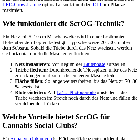
LED-Grow-Lampe
optimal ausnutzt und den
DLI
pro Pflanze
maximiert.
Wie funktioniert die ScrOG-Technik?
Ein Netz mit 5–10 cm Maschenweite wird in einer bestimmten
Höhe über den Töpfen befestigt – typischerweise 20–30 cm über
dem Substrat. Sobald die Triebe durch das Netz wachsen, werden
sie horizontal durch die Maschen geflochten:
Netz installieren:
Vor Beginn der
Blütephase
aufstellen
Triebe flechten:
Durchbrechende Triebspitzen unter das Netz
zurückbiegen und zur nächsten leeren Masche leiten
Fläche füllen:
So lange weiterarbeiten, bis das Netz zu 70–80
% besetzt ist
Blüte einleiten:
Auf
12/12-Photoperiode
umstellen – die
Triebe wachsen im Stretch noch durch das Netz und füllen die
verbleibenden Lücken
Welche Vorteile bietet ScrOG für
Cannabis Social Clubs?
Für
Anbauvereinigungen
ist Flächeneffizienz entscheidend, da