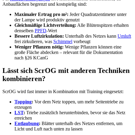
Anbauflächen begrenzt und kostspielig sind:
Maximaler Ertrag pro m²:
Jeder Quadratzentimeter unter
der Lampe wird produktiv genutzt
Gleichmäßige Lichtverteilung:
Alle Blütenspitzen erhalten
denselben
PPFD
-Wert
Bessere Luftzirkulation:
Unterhalb des Netzes kann
Umluft
frei zirkulieren, was
Schimmel
vorbeugt
Weniger Pflanzen nötig:
Wenige Pflanzen können eine
große Fläche abdecken – relevant für die Dokumentation
nach §26 KCanG
Lässt sich ScrOG mit anderen Techniken
kombinieren?
ScrOG wird fast immer in Kombination mit Training eingesetzt:
Topping
:
Vor dem Netz toppen, um mehr Seitentriebe zu
erzeugen
LST
:
Triebe zusätzlich herunter­binden, bevor sie das Netz
erreichen
Entlaubung
:
Blätter unterhalb des Netzes entfernen, um
Licht und Luft nach unten zu lassen