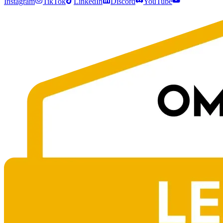
Instagram
TikTok
LinkedIn
Discord
YouTube